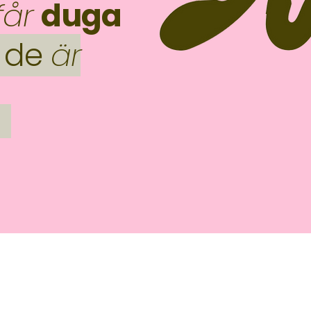
får
duga
de
är
Nyhetsbrev? Ja tack!