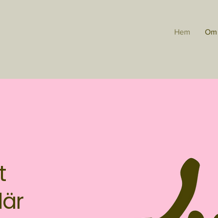
Hem
Om
t
där