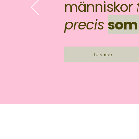
människor
precis
som
Läs mer